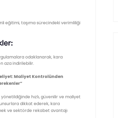
li eğitimi, taşıma sürecindeki verimliliği
ler:
 uygulamalara odaklanarak, kara
 aza indirilebilir.
iyet: Maliyet Kontrolünden
erekenler”
 yönetildiğinde hızlı, güvenilir ve maliyet
u unsurlara dikkat ederek, kara
tmek ve sektörde rekabet avantajı