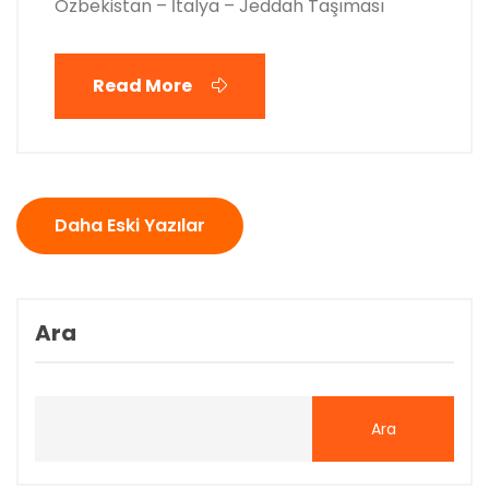
Özbekistan – İtalya – Jeddah Taşıması
Read More
Yazı
Daha Eski Yazılar
gezinmesi
Ara
Ara